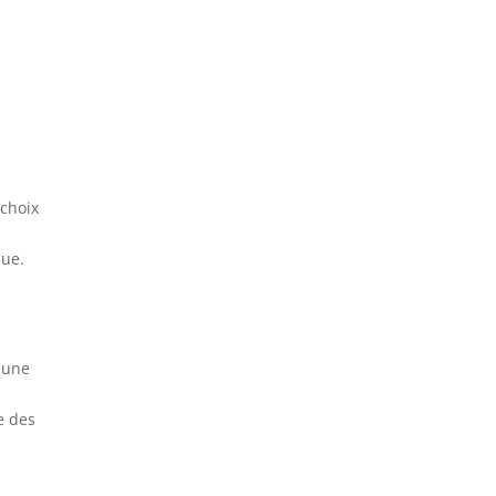
 choix
u
que.
 une
e des