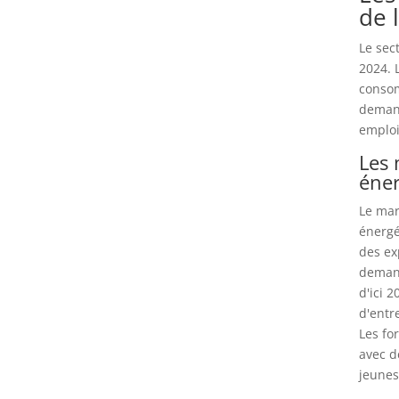
de 
Le sec
2024. 
consom
demand
emploi
Les 
éne
Le mar
énergé
des ex
demand
d'ici 
d'entr
Les fo
avec d
jeunes