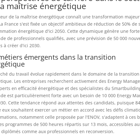
la maîtrise énergétique
teur de la maîtrise énergétique connaît une transformation majeu
La France s'est fixée un objectif ambitieux de réduction de 50% de 
mation énergétique d'ici 2050. Cette dynamique génère une forte
e de professionnels qualifiés, avec une prévision de 50 000 nou
s à créer d'ici 2030.
métiers émergents dans la transition
rgétique
ché du travail évolue rapidement dans le domaine de la transition
tique. Les entreprises recherchent activement des Energy Manage
perts en efficacité énergétique et des spécialistes du Smartbuildin
e est particulièrement forte avec un besoin de 10 000 Energy M
2030. Cette tendance répond aux attentes des candidats, puisque 8
e eux souhaitent exercer un métier en accord avec les défis climati
rmations, notamment celle proposée par l'ENOV, s'adaptent à ces 
es programmes de 500 heures répartis sur 13 mois, accessibles au
 diplômés comme aux professionnels en reconversion.