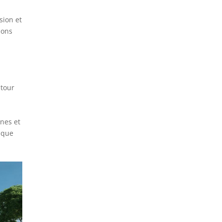
sion et
ions
utour
nes et
ique