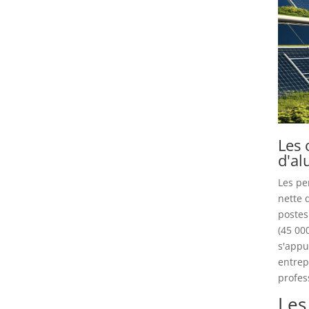
Les 
d'a
Les pe
nette 
postes
(45 00
s'appu
entrep
profes
Les