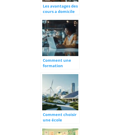
Les avantages des
cours a domicile
pour les eleves
Comment une
formation
freelance peut
transformer votre
carrière dans l’IT
Comment choisir
une école
nouvelle pour la
maîtrise de